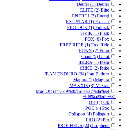
Deuter
(1)
Deuter
ELITE
(2)
Elite
ENERGI
(2)
Energi
EXUSTAR
(1)
Exustar
FIDLOCK
(1)
Fidlock
FIZIK
(1)
Fizik
FOX
(8)
Fox
FREE RIDE
(1)
Free Ride
FUNN
(2)
Funn
Giant
(5)
Giant
IBERA
(1)
Ibera
iBIKE
(2)
Ibike
IRAN ENDURO
(34)
Iran Enduro
Magura
(1)
Magura
MAXXIS
(8)
Maxxis
Muc-Off
(1)
%d9%85%d8%a7%da%a9
%d8%a2%d9%81
OK
(4)
Ok
POC
(4)
Poc
Polisport
(4)
Polisport
PRO
(2)
Pro
PROPHEUS
(24)
Propheus