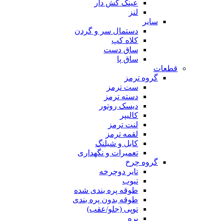
عینک کش دار
لنز
سایر
دستمال سر و گردن
کلاه کپ
ساق دست
ساق پا
قطعات
گروه ترمز
ست ترمز
دسته ترمز
دیسک روتور
کالیپر
لنت ترمز
لقمه ترمز
کابل و شیلنگ
تعمیرات و نگهداری
گروه چرخ
تایر دوچرخه
تیوب
طوقه پره بندی شده
طوقه بدون پره بندی
توپی (جلو/عقب)
پره