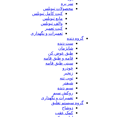
سر پره
محصولات تیوبلس
کیت کامل تیوبلس
مایع تیوبلس
والف تیوبلس
کیت تعمیر
تعمیرات و نگهداری
گروه دنده
ست دنده
شانژمان
طبق عوض کن
قامه و طبق قامه
سینی طبق قامه
خودرو
زنجیر
توپی تنه
شیفتر
سیم دنده
روکش سیم
تعمیرات و نگهداری
گروه سیستم تعلیق
دوشاخ
کمک عقب