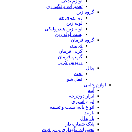
لوازم یدکی
تعمیرات و نگهداری
گروه زین
زین دوچرخه
لوله زین
لوله زین هیدرولیکی
بست لوله زین
گروه فرمان
فرمان
کرپی فرمان
گریپ فرمان
درپوش کرپی
پدال
تخت
قفل شو
لوازم جانبی
آینه
ابزار دوچرخه
انواع اسپری
انواع پایه، بست و تسمه
باربند
پل پدال
پلاک شماره دار
تجهیزات نگهداری و مراقبت