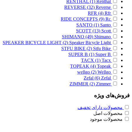
RENTHAL
(1)
Renthal
REVERSE
(32)
Reverse
RFR
(4)
Rfr
RIDE CONCEPTS
(9)
Rc
SANTO
(1)
Santo
SCOTT
(13)
Scott
SHIMANO
(49)
Shimano
SPEAKER BICYCLE LIGHT
(2)
Speaker Bicycle Light
STFU BIKE
(2)
Stfu Bike
SUPER B
(1)
Super B
TACX
(1)
Tacx
TOPEAK
(4)
Topeak
wellgo
(2)
Wellgo
Zefal
(6)
Zefal
ZIMMER
(2)
Zimmer
فروش‌های ویژه
محصولات دارای تخفیف
محصولات اصل
محصولات موجود