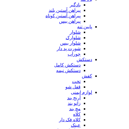
بادگیر
پیراهن آستین بلند
پیراهن آستین کوتاه
پیراهن بیس
پایین تنه
شلوار
شلوارک
شلوار بیس
شورت پد دار
جوراب
دستکش
دستکش کامل
دستکش نیمه
کفش
تخت
قفل شو
لوازم ایمنی
آرنج بند
زانو بند
مچ بند
کلاه
کلاه فک دار
عینک