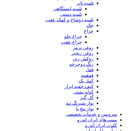
تلمبه تایر
تلمبه ایستگاهی
تلمبه دستی
تلمبه دوشاخ و کمک عقب
جک
چراغ
چراغ جلو
چراغ عقب
روغن ترمز
روغن زنجیر
روکش زین
زنگ دوچرخه
قفل
قمقمه
کمل بک
کیف جعبه ابزار
کوله پشتی
گل گیر
نوار شبرنگ تنه
نوار مچ پا
سرویس و خدمات تخصصی
مسیرهای ایران اندرو
کلوپ ایران اندرو
تماس با ایران اندرو