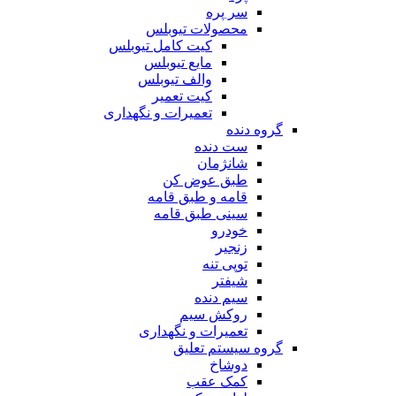
سر پره
محصولات تیوبلس
کیت کامل تیوبلس
مایع تیوبلس
والف تیوبلس
کیت تعمیر
تعمیرات و نگهداری
گروه دنده
ست دنده
شانژمان
طبق عوض کن
قامه و طبق قامه
سینی طبق قامه
خودرو
زنجیر
توپی تنه
شیفتر
سیم دنده
روکش سیم
تعمیرات و نگهداری
گروه سیستم تعلیق
دوشاخ
کمک عقب