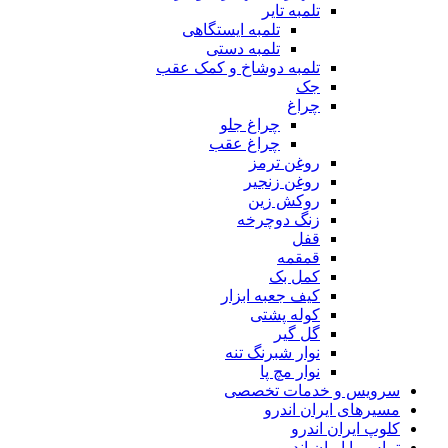
تلمبه تایر
تلمبه ایستگاهی
تلمبه دستی
تلمبه دوشاخ و کمک عقب
جک
چراغ
چراغ جلو
چراغ عقب
روغن ترمز
روغن زنجیر
روکش زین
زنگ دوچرخه
قفل
قمقمه
کمل بک
کیف جعبه ابزار
کوله پشتی
گل گیر
نوار شبرنگ تنه
نوار مچ پا
سرویس و خدمات تخصصی
مسیرهای ایران اندرو
کلوپ ایران اندرو
تماس با ایران اندرو