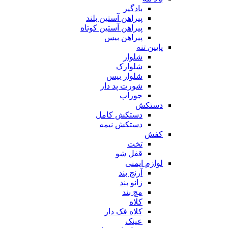
بادگیر
پیراهن آستین بلند
پیراهن آستین کوتاه
پیراهن بیس
پایین تنه
شلوار
شلوارک
شلوار بیس
شورت پد دار
جوراب
دستکش
دستکش کامل
دستکش نیمه
کفش
تخت
قفل شو
لوازم ایمنی
آرنج بند
زانو بند
مچ بند
کلاه
کلاه فک دار
عینک