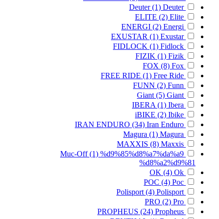
Deuter
(1)
Deuter
ELITE
(2)
Elite
ENERGI
(2)
Energi
EXUSTAR
(1)
Exustar
FIDLOCK
(1)
Fidlock
FIZIK
(1)
Fizik
FOX
(8)
Fox
FREE RIDE
(1)
Free Ride
FUNN
(2)
Funn
Giant
(5)
Giant
IBERA
(1)
Ibera
iBIKE
(2)
Ibike
IRAN ENDURO
(34)
Iran Enduro
Magura
(1)
Magura
MAXXIS
(8)
Maxxis
Muc-Off
(1)
%d9%85%d8%a7%da%a9
%d8%a2%d9%81
OK
(4)
Ok
POC
(4)
Poc
Polisport
(4)
Polisport
PRO
(2)
Pro
PROPHEUS
(24)
Propheus