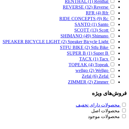
RENTHAL
(1)
Renthal
REVERSE
(32)
Reverse
RFR
(4)
Rfr
RIDE CONCEPTS
(9)
Rc
SANTO
(1)
Santo
SCOTT
(13)
Scott
SHIMANO
(49)
Shimano
SPEAKER BICYCLE LIGHT
(2)
Speaker Bicycle Light
STFU BIKE
(2)
Stfu Bike
SUPER B
(1)
Super B
TACX
(1)
Tacx
TOPEAK
(4)
Topeak
wellgo
(2)
Wellgo
Zefal
(6)
Zefal
ZIMMER
(2)
Zimmer
فروش‌های ویژه
محصولات دارای تخفیف
محصولات اصل
محصولات موجود