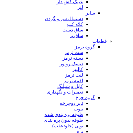
عینک کش دار
لنز
سایر
دستمال سر و گردن
کلاه کپ
ساق دست
ساق پا
قطعات
گروه ترمز
ست ترمز
دسته ترمز
دیسک روتور
کالیپر
لنت ترمز
لقمه ترمز
کابل و شیلنگ
تعمیرات و نگهداری
گروه چرخ
تایر دوچرخه
تیوب
طوقه پره بندی شده
طوقه بدون پره بندی
توپی (جلو/عقب)
پره