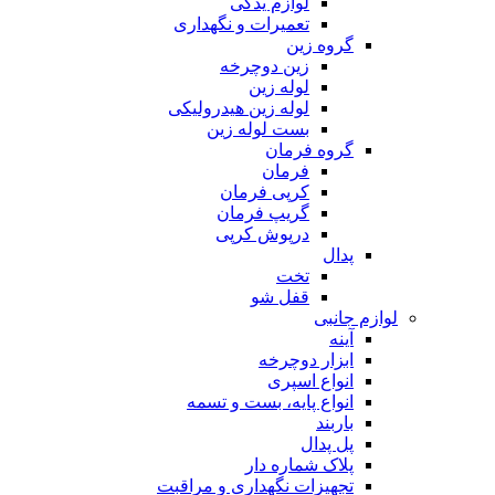
لوازم یدکی
تعمیرات و نگهداری
گروه زین
زین دوچرخه
لوله زین
لوله زین هیدرولیکی
بست لوله زین
گروه فرمان
فرمان
کرپی فرمان
گریپ فرمان
درپوش کرپی
پدال
تخت
قفل شو
لوازم جانبی
آینه
ابزار دوچرخه
انواع اسپری
انواع پایه، بست و تسمه
باربند
پل پدال
پلاک شماره دار
تجهیزات نگهداری و مراقبت