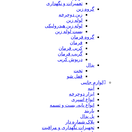
تعمیرات و نگهداری
گروه زین
زین دوچرخه
لوله زین
لوله زین هیدرولیکی
بست لوله زین
گروه فرمان
فرمان
کرپی فرمان
گریپ فرمان
درپوش کرپی
پدال
تخت
قفل شو
لوازم جانبی
آینه
ابزار دوچرخه
انواع اسپری
انواع پایه، بست و تسمه
باربند
پل پدال
پلاک شماره دار
تجهیزات نگهداری و مراقبت