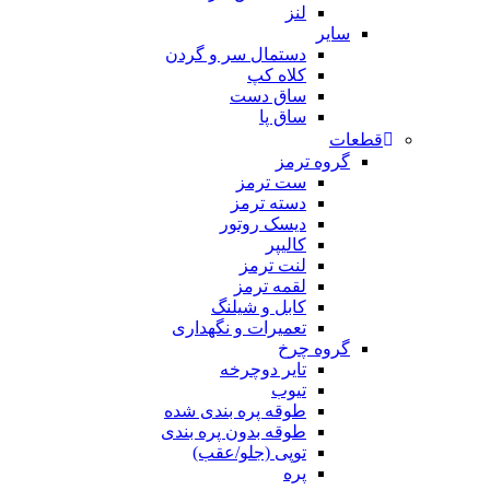
لنز
سایر
دستمال سر و گردن
کلاه کپ
ساق دست
ساق پا
قطعات
گروه ترمز
ست ترمز
دسته ترمز
دیسک روتور
کالیپر
لنت ترمز
لقمه ترمز
کابل و شیلنگ
تعمیرات و نگهداری
گروه چرخ
تایر دوچرخه
تیوب
طوقه پره بندی شده
طوقه بدون پره بندی
توپی (جلو/عقب)
پره