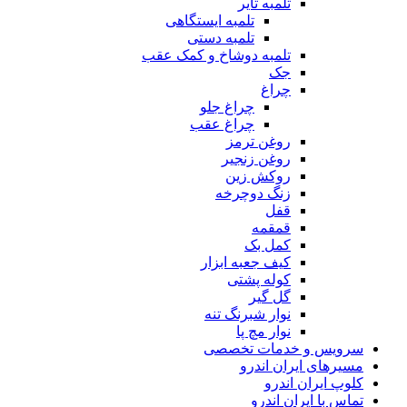
تلمبه تایر
تلمبه ایستگاهی
تلمبه دستی
تلمبه دوشاخ و کمک عقب
جک
چراغ
چراغ جلو
چراغ عقب
روغن ترمز
روغن زنجیر
روکش زین
زنگ دوچرخه
قفل
قمقمه
کمل بک
کیف جعبه ابزار
کوله پشتی
گل گیر
نوار شبرنگ تنه
نوار مچ پا
سرویس و خدمات تخصصی
مسیرهای ایران اندرو
کلوپ ایران اندرو
تماس با ایران اندرو