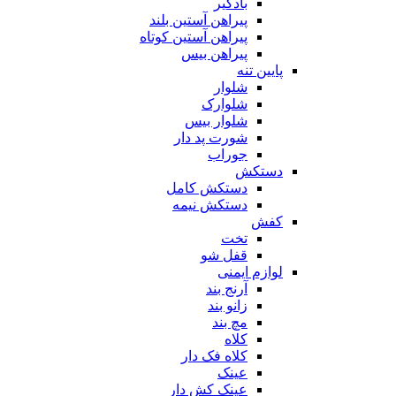
بادگیر
پیراهن آستین بلند
پیراهن آستین کوتاه
پیراهن بیس
پایین تنه
شلوار
شلوارک
شلوار بیس
شورت پد دار
جوراب
دستکش
دستکش کامل
دستکش نیمه
کفش
تخت
قفل شو
لوازم ایمنی
آرنج بند
زانو بند
مچ بند
کلاه
کلاه فک دار
عینک
عینک کش دار