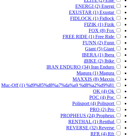
ELITE
(2)
Elite
ENERGI
(2)
Energi
EXUSTAR
(1)
Exustar
FIDLOCK
(1)
Fidlock
FIZIK
(1)
Fizik
FOX
(8)
Fox
FREE RIDE
(1)
Free Ride
FUNN
(2)
Funn
Giant
(5)
Giant
IBERA
(1)
Ibera
iBIKE
(2)
Ibike
IRAN ENDURO
(34)
Iran Enduro
Magura
(1)
Magura
MAXXIS
(8)
Maxxis
Muc-Off
(1)
%d9%85%d8%a7%da%a9 %d8%a2%d9%81
OK
(4)
Ok
POC
(4)
Poc
Polisport
(4)
Polisport
PRO
(2)
Pro
PROPHEUS
(24)
Propheus
RENTHAL
(1)
Renthal
REVERSE
(32)
Reverse
RFR
(4)
Rfr