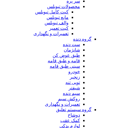
سر پره
محصولات تیوبلس
کیت کامل تیوبلس
مایع تیوبلس
والف تیوبلس
کیت تعمیر
تعمیرات و نگهداری
گروه دنده
ست دنده
شانژمان
طبق عوض کن
قامه و طبق قامه
سینی طبق قامه
خودرو
زنجیر
توپی تنه
شیفتر
سیم دنده
روکش سیم
تعمیرات و نگهداری
گروه سیستم تعلیق
دوشاخ
کمک عقب
لوازم یدکی