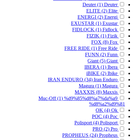
Deuter
(1)
Deuter
ELITE
(2)
Elite
ENERGI
(2)
Energi
EXUSTAR
(1)
Exustar
FIDLOCK
(1)
Fidlock
FIZIK
(1)
Fizik
FOX
(8)
Fox
FREE RIDE
(1)
Free Ride
FUNN
(2)
Funn
Giant
(5)
Giant
IBERA
(1)
Ibera
iBIKE
(2)
Ibike
IRAN ENDURO
(34)
Iran Enduro
Magura
(1)
Magura
MAXXIS
(8)
Maxxis
Muc-Off
(1)
%d9%85%d8%a7%da%a9
%d8%a2%d9%81
OK
(4)
Ok
POC
(4)
Poc
Polisport
(4)
Polisport
PRO
(2)
Pro
PROPHEUS
(24)
Propheus