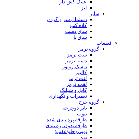
عینک کش دار
لنز
سایر
دستمال سر و گردن
کلاه کپ
ساق دست
ساق پا
قطعات
گروه ترمز
ست ترمز
دسته ترمز
دیسک روتور
کالیپر
لنت ترمز
لقمه ترمز
کابل و شیلنگ
تعمیرات و نگهداری
گروه چرخ
تایر دوچرخه
تیوب
طوقه پره بندی شده
طوقه بدون پره بندی
توپی (جلو/عقب)
پره