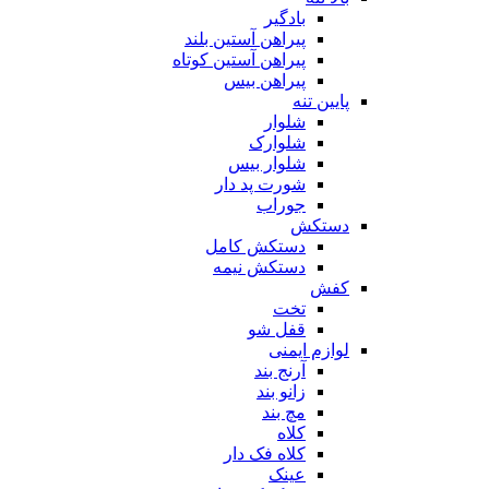
بادگیر
پیراهن آستین بلند
پیراهن آستین کوتاه
پیراهن بیس
پایین تنه
شلوار
شلوارک
شلوار بیس
شورت پد دار
جوراب
دستکش
دستکش کامل
دستکش نیمه
کفش
تخت
قفل شو
لوازم ایمنی
آرنج بند
زانو بند
مچ بند
کلاه
کلاه فک دار
عینک