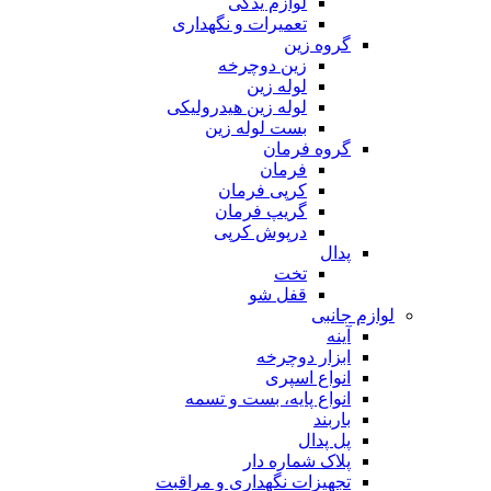
لوازم یدکی
تعمیرات و نگهداری
گروه زین
زین دوچرخه
لوله زین
لوله زین هیدرولیکی
بست لوله زین
گروه فرمان
فرمان
کرپی فرمان
گریپ فرمان
درپوش کرپی
پدال
تخت
قفل شو
لوازم جانبی
آینه
ابزار دوچرخه
انواع اسپری
انواع پایه، بست و تسمه
باربند
پل پدال
پلاک شماره دار
تجهیزات نگهداری و مراقبت