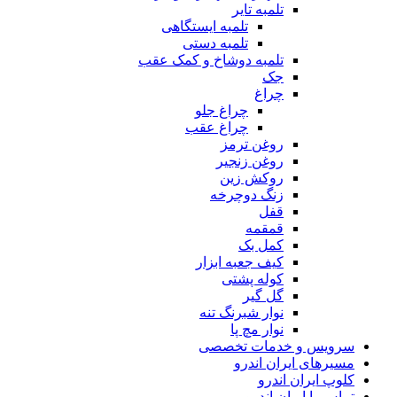
تلمبه تایر
تلمبه ایستگاهی
تلمبه دستی
تلمبه دوشاخ و کمک عقب
جک
چراغ
چراغ جلو
چراغ عقب
روغن ترمز
روغن زنجیر
روکش زین
زنگ دوچرخه
قفل
قمقمه
کمل بک
کیف جعبه ابزار
کوله پشتی
گل گیر
نوار شبرنگ تنه
نوار مچ پا
سرویس و خدمات تخصصی
مسیرهای ایران اندرو
کلوپ ایران اندرو
تماس با ایران اندرو