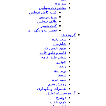
سر پره
محصولات تیوبلس
کیت کامل تیوبلس
مایع تیوبلس
والف تیوبلس
کیت تعمیر
تعمیرات و نگهداری
گروه دنده
ست دنده
شانژمان
طبق عوض کن
قامه و طبق قامه
سینی طبق قامه
خودرو
زنجیر
توپی تنه
شیفتر
سیم دنده
روکش سیم
تعمیرات و نگهداری
گروه سیستم تعلیق
دوشاخ
کمک عقب