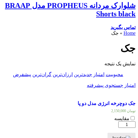
شلوارک مردانه PROPHEUS مدل BRAAP
Shorts black
تماس بگیرید
Home
»
جک
جک
نمایش یک نتیجه
محبوبیت
امتیاز
جدیدترین
ارزان‌ترین
گران‌ترین
پیشفرض
امتیاز
جستجوی پیشرفته
جک دوچرخه انرژی مدل دو پا
تومان
2,150,000
مقایسه
جک
دوچرخه
انرژی