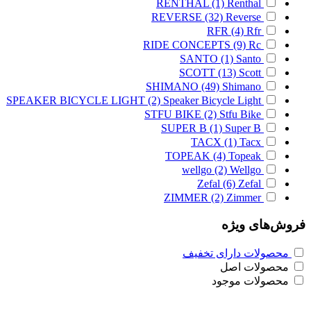
RENTHAL
(1)
Renthal
REVERSE
(32)
Reverse
RFR
(4)
Rfr
RIDE CONCEPTS
(9)
Rc
SANTO
(1)
Santo
SCOTT
(13)
Scott
SHIMANO
(49)
Shimano
SPEAKER BICYCLE LIGHT
(2)
Speaker Bicycle Light
STFU BIKE
(2)
Stfu Bike
SUPER B
(1)
Super B
TACX
(1)
Tacx
TOPEAK
(4)
Topeak
wellgo
(2)
Wellgo
Zefal
(6)
Zefal
ZIMMER
(2)
Zimmer
فروش‌های ویژه
محصولات دارای تخفیف
محصولات اصل
محصولات موجود