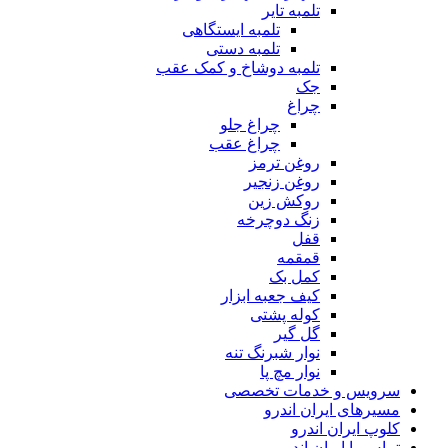
تلمبه تایر
تلمبه ایستگاهی
تلمبه دستی
تلمبه دوشاخ و کمک عقب
جک
چراغ
چراغ جلو
چراغ عقب
روغن ترمز
روغن زنجیر
روکش زین
زنگ دوچرخه
قفل
قمقمه
کمل بک
کیف جعبه ابزار
کوله پشتی
گل گیر
نوار شبرنگ تنه
نوار مچ پا
سرویس و خدمات تخصصی
مسیرهای ایران اندرو
کلوپ ایران اندرو
تماس با ایران اندرو