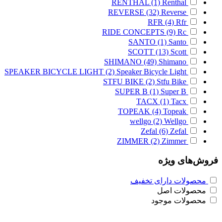
RENTHAL
(1)
Renthal
REVERSE
(32)
Reverse
RFR
(4)
Rfr
RIDE CONCEPTS
(9)
Rc
SANTO
(1)
Santo
SCOTT
(13)
Scott
SHIMANO
(49)
Shimano
SPEAKER BICYCLE LIGHT
(2)
Speaker Bicycle Light
STFU BIKE
(2)
Stfu Bike
SUPER B
(1)
Super B
TACX
(1)
Tacx
TOPEAK
(4)
Topeak
wellgo
(2)
Wellgo
Zefal
(6)
Zefal
ZIMMER
(2)
Zimmer
فروش‌های ویژه
محصولات دارای تخفیف
محصولات اصل
محصولات موجود