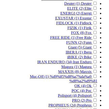
Deuter
(1)
Deuter
ELITE
(2)
Elite
ENERGI
(2)
Energi
EXUSTAR
(1)
Exustar
FIDLOCK
(1)
Fidlock
FIZIK
(1)
Fizik
FOX
(8)
Fox
FREE RIDE
(1)
Free Ride
FUNN
(2)
Funn
Giant
(5)
Giant
IBERA
(1)
Ibera
iBIKE
(2)
Ibike
IRAN ENDURO
(34)
Iran Enduro
Magura
(1)
Magura
MAXXIS
(8)
Maxxis
Muc-Off
(1)
%d9%85%d8%a7%da%a9
%d8%a2%d9%81
OK
(4)
Ok
POC
(4)
Poc
Polisport
(4)
Polisport
PRO
(2)
Pro
PROPHEUS
(24)
Propheus