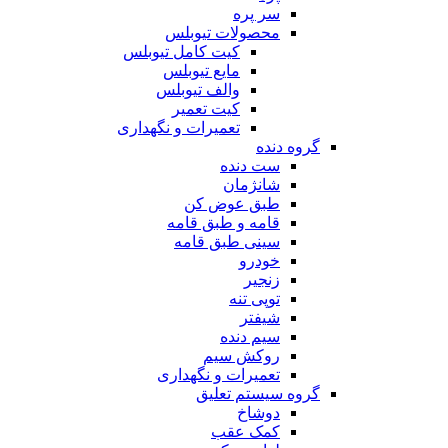
سر پره
محصولات تیوبلس
کیت کامل تیوبلس
مایع تیوبلس
والف تیوبلس
کیت تعمیر
تعمیرات و نگهداری
گروه دنده
ست دنده
شانژمان
طبق عوض کن
قامه و طبق قامه
سینی طبق قامه
خودرو
زنجیر
توپی تنه
شیفتر
سیم دنده
روکش سیم
تعمیرات و نگهداری
گروه سیستم تعلیق
دوشاخ
کمک عقب