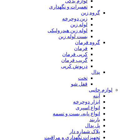
لوازم یدکی
تعمیرات و نگهداری
گروه زین
زین دوچرخه
لوله زین
لوله زین هیدرولیکی
بست لوله زین
گروه فرمان
فرمان
کرپی فرمان
گریپ فرمان
درپوش کرپی
پدال
تخت
قفل شو
لوازم جانبی
آینه
ابزار دوچرخه
انواع اسپری
انواع پایه، بست و تسمه
باربند
پل پدال
پلاک شماره دار
تجهیزات نگهداری و مراقبت