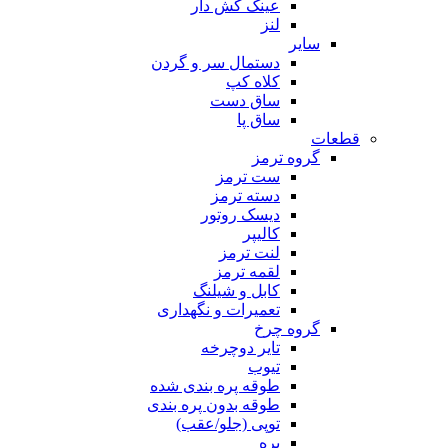
عینک کش دار
لنز
سایر
دستمال سر و گردن
کلاه کپ
ساق دست
ساق پا
قطعات
گروه ترمز
ست ترمز
دسته ترمز
دیسک روتور
کالیپر
لنت ترمز
لقمه ترمز
کابل و شیلنگ
تعمیرات و نگهداری
گروه چرخ
تایر دوچرخه
تیوب
طوقه پره بندی شده
طوقه بدون پره بندی
توپی (جلو/عقب)
پره