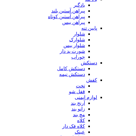
بادگیر
پیراهن آستین بلند
پیراهن آستین کوتاه
پیراهن بیس
پایین تنه
شلوار
شلوارک
شلوار بیس
شورت پد دار
جوراب
دستکش
دستکش کامل
دستکش نیمه
کفش
تخت
قفل شو
لوازم ایمنی
آرنج بند
زانو بند
مچ بند
کلاه
کلاه فک دار
عینک