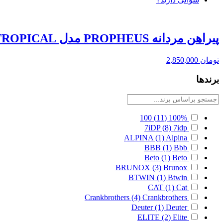
پیراهن مردانه PROPHEUS مدل TROPICAL
تومان
2,850,000
برندها
100
(11)
100%
7iDP
(8)
7idp
ALPINA
(1)
Alpina
BBB
(1)
Bbb
Beto
(1)
Beto
BRUNOX
(3)
Brunox
BTWIN
(1)
Btwin
CAT
(1)
Cat
Crankbrothers
(4)
Crankbrothers
Deuter
(1)
Deuter
ELITE
(2)
Elite