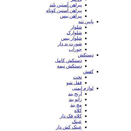
پیراهن آستین بلند
پیراهن آستین کوتاه
پیراهن بیس
پایین تنه
شلوار
شلوارک
شلوار بیس
شورت پد دار
جوراب
دستکش
دستکش کامل
دستکش نیمه
کفش
تخت
قفل شو
لوازم ایمنی
آرنج بند
زانو بند
مچ بند
کلاه
کلاه فک دار
عینک
عینک کش دار