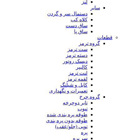
لنز
سایر
دستمال سر و گردن
کلاه کپ
ساق دست
ساق پا
قطعات
گروه ترمز
ست ترمز
دسته ترمز
دیسک روتور
کالیپر
لنت ترمز
لقمه ترمز
کابل و شیلنگ
تعمیرات و نگهداری
گروه چرخ
تایر دوچرخه
تیوب
طوقه پره بندی شده
طوقه بدون پره بندی
توپی (جلو/عقب)
پره
سر پره