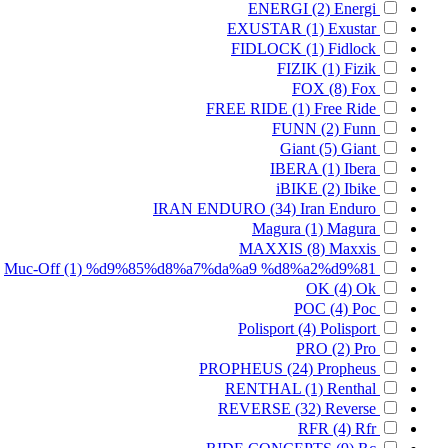
ENERGI
(2)
Energi
EXUSTAR
(1)
Exustar
FIDLOCK
(1)
Fidlock
FIZIK
(1)
Fizik
FOX
(8)
Fox
FREE RIDE
(1)
Free Ride
FUNN
(2)
Funn
Giant
(5)
Giant
IBERA
(1)
Ibera
iBIKE
(2)
Ibike
IRAN ENDURO
(34)
Iran Enduro
Magura
(1)
Magura
MAXXIS
(8)
Maxxis
Muc-Off
(1)
%d9%85%d8%a7%da%a9 %d8%a2%d9%81
OK
(4)
Ok
POC
(4)
Poc
Polisport
(4)
Polisport
PRO
(2)
Pro
PROPHEUS
(24)
Propheus
RENTHAL
(1)
Renthal
REVERSE
(32)
Reverse
RFR
(4)
Rfr