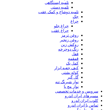
تلمبه ایستگاهی
تلمبه دستی
تلمبه دوشاخ و کمک عقب
جک
چراغ
چراغ جلو
چراغ عقب
روغن ترمز
روغن زنجیر
روکش زین
زنگ دوچرخه
قفل
قمقمه
کمل بک
کیف جعبه ابزار
کوله پشتی
گل گیر
نوار شبرنگ تنه
نوار مچ پا
سرویس و خدمات تخصصی
مسیرهای ایران اندرو
کلوپ ایران اندرو
تماس با ایران اندرو
سوالی دارید؟