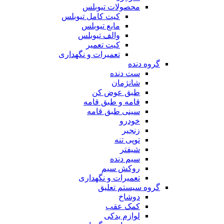
محصولات تیوبلس
کیت کامل تیوبلس
مایع تیوبلس
والف تیوبلس
کیت تعمیر
تعمیرات و نگهداری
گروه دنده
ست دنده
شانژمان
طبق عوض کن
قامه و طبق قامه
سینی طبق قامه
خودرو
زنجیر
توپی تنه
شیفتر
سیم دنده
روکش سیم
تعمیرات و نگهداری
گروه سیستم تعلیق
دوشاخ
کمک عقب
لوازم یدکی