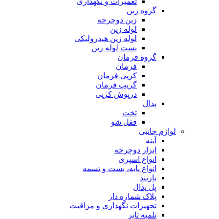
تعمیرات و نگهداری
گروه زین
زین دوچرخه
لوله زین
لوله زین هیدرولیکی
بست لوله زین
گروه فرمان
فرمان
کرپی فرمان
گریپ فرمان
درپوش کرپی
پدال
تخت
قفل شو
لوازم جانبی
آینه
ابزار دوچرخه
انواع اسپری
انواع پایه، بست و تسمه
باربند
پل پدال
پلاک شماره دار
تجهیزات نگهداری و مراقبت
تلمبه تایر