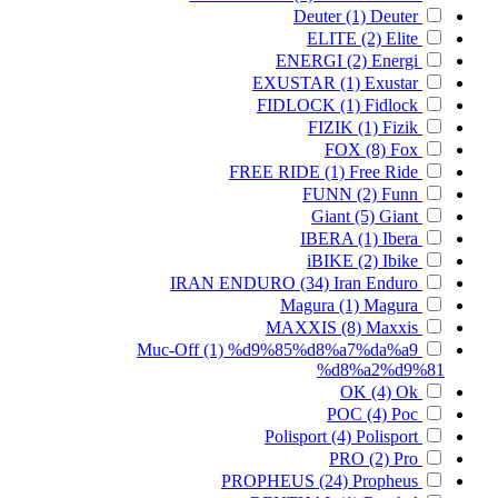
Deuter
(1)
Deuter
ELITE
(2)
Elite
ENERGI
(2)
Energi
EXUSTAR
(1)
Exustar
FIDLOCK
(1)
Fidlock
FIZIK
(1)
Fizik
FOX
(8)
Fox
FREE RIDE
(1)
Free Ride
FUNN
(2)
Funn
Giant
(5)
Giant
IBERA
(1)
Ibera
iBIKE
(2)
Ibike
IRAN ENDURO
(34)
Iran Enduro
Magura
(1)
Magura
MAXXIS
(8)
Maxxis
Muc-Off
(1)
%d9%85%d8%a7%da%a9
%d8%a2%d9%81
OK
(4)
Ok
POC
(4)
Poc
Polisport
(4)
Polisport
PRO
(2)
Pro
PROPHEUS
(24)
Propheus