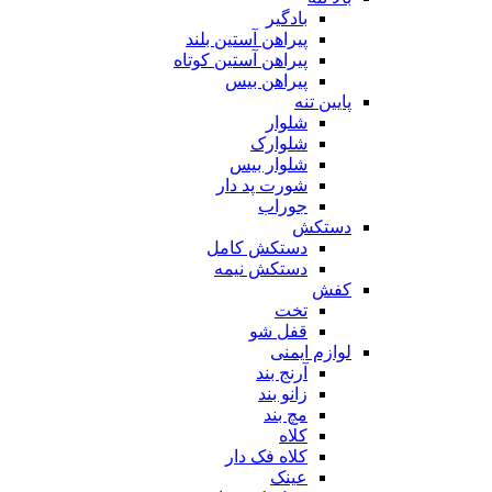
بادگیر
پیراهن آستین بلند
پیراهن آستین کوتاه
پیراهن بیس
پایین تنه
شلوار
شلوارک
شلوار بیس
شورت پد دار
جوراب
دستکش
دستکش کامل
دستکش نیمه
کفش
تخت
قفل شو
لوازم ایمنی
آرنج بند
زانو بند
مچ بند
کلاه
کلاه فک دار
عینک