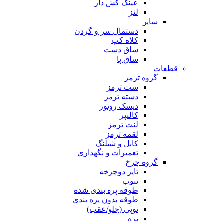
عینک کش دار
لنز
سایر
دستمال سر و گردن
کلاه کپ
ساق دست
ساق پا
قطعات
گروه ترمز
ست ترمز
دسته ترمز
دیسک روتور
کالیپر
لنت ترمز
لقمه ترمز
کابل و شیلنگ
تعمیرات و نگهداری
گروه چرخ
تایر دوچرخه
تیوب
طوقه پره بندی شده
طوقه بدون پره بندی
توپی (جلو/عقب)
پره