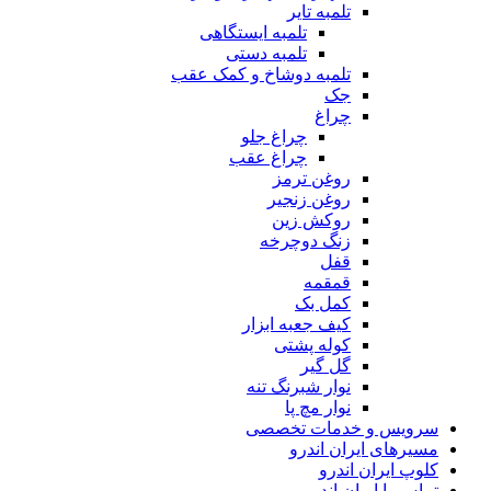
تلمبه تایر
تلمبه ایستگاهی
تلمبه دستی
تلمبه دوشاخ و کمک عقب
جک
چراغ
چراغ جلو
چراغ عقب
روغن ترمز
روغن زنجیر
روکش زین
زنگ دوچرخه
قفل
قمقمه
کمل بک
کیف جعبه ابزار
کوله پشتی
گل گیر
نوار شبرنگ تنه
نوار مچ پا
سرویس و خدمات تخصصی
مسیرهای ایران اندرو
کلوپ ایران اندرو
تماس با ایران اندرو