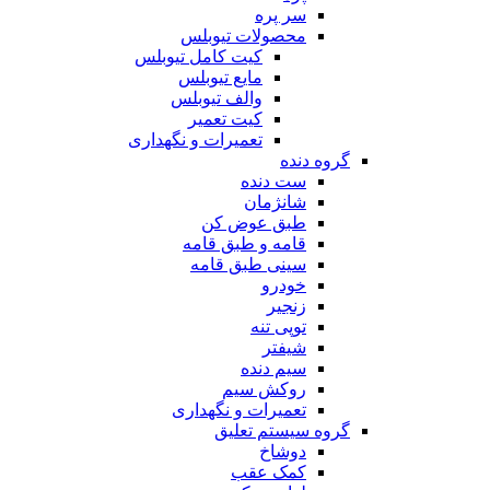
سر پره
محصولات تیوبلس
کیت کامل تیوبلس
مایع تیوبلس
والف تیوبلس
کیت تعمیر
تعمیرات و نگهداری
گروه دنده
ست دنده
شانژمان
طبق عوض کن
قامه و طبق قامه
سینی طبق قامه
خودرو
زنجیر
توپی تنه
شیفتر
سیم دنده
روکش سیم
تعمیرات و نگهداری
گروه سیستم تعلیق
دوشاخ
کمک عقب