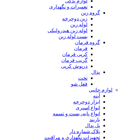
لوازم یدکی
تعمیرات و نگهداری
گروه زین
زین دوچرخه
لوله زین
لوله زین هیدرولیکی
بست لوله زین
گروه فرمان
فرمان
کرپی فرمان
گریپ فرمان
درپوش کرپی
پدال
تخت
قفل شو
لوازم جانبی
آینه
ابزار دوچرخه
انواع اسپری
انواع پایه، بست و تسمه
باربند
پل پدال
پلاک شماره دار
تجهیزات نگهداری و مراقبت