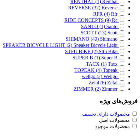
RENTHAL
(1)
Renthal
REVERSE
(32)
Reverse
RFR
(4)
Rfr
RIDE CONCEPTS
(9)
Rc
SANTO
(1)
Santo
SCOTT
(13)
Scott
SHIMANO
(49)
Shimano
SPEAKER BICYCLE LIGHT
(2)
Speaker Bicycle Light
STFU BIKE
(2)
Stfu Bike
SUPER B
(1)
Super B
TACX
(1)
Tacx
TOPEAK
(4)
Topeak
wellgo
(2)
Wellgo
Zefal
(6)
Zefal
ZIMMER
(2)
Zimmer
فروش‌های ویژه
محصولات دارای تخفیف
محصولات اصل
محصولات موجود