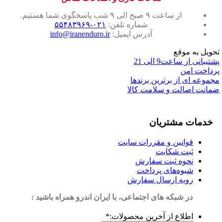
از ساعت ۹ صبح الی ۹ شب پاسخگوی شما هستیم.
شماره تلفن:
۰۲۱-۵۵۴۸۳۹۶۹
آدرس ایمیل:
info@iranenduro.ir
تحویل به موقع
پشتیبانی از ساعت9 الی 21
پرداخت امن
مجموعه ای از برترین برندها
ضمانت اصالت و سلامت کالا
خدمات مشتریان
قوانین و مقررات سایت
ثبت شکایت
نحوه ثبت سفارش
شیوه‌های پرداخت
رویه ارسال سفارش
در شبکه های اجتماعی، با ایران اندرو همراه باشید :
اطلاع از آخرین محصولات:
*