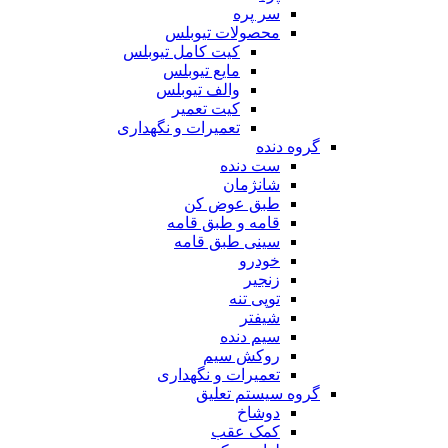
سر پره
محصولات تیوبلس
کیت کامل تیوبلس
مایع تیوبلس
والف تیوبلس
کیت تعمیر
تعمیرات و نگهداری
گروه دنده
ست دنده
شانژمان
طبق عوض کن
قامه و طبق قامه
سینی طبق قامه
خودرو
زنجیر
توپی تنه
شیفتر
سیم دنده
روکش سیم
تعمیرات و نگهداری
گروه سیستم تعلیق
دوشاخ
کمک عقب