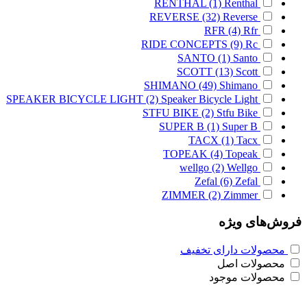
RENTHAL
(1)
Renthal
REVERSE
(32)
Reverse
RFR
(4)
Rfr
RIDE CONCEPTS
(9)
Rc
SANTO
(1)
Santo
SCOTT
(13)
Scott
SHIMANO
(49)
Shimano
SPEAKER BICYCLE LIGHT
(2)
Speaker Bicycle Light
STFU BIKE
(2)
Stfu Bike
SUPER B
(1)
Super B
TACX
(1)
Tacx
TOPEAK
(4)
Topeak
wellgo
(2)
Wellgo
Zefal
(6)
Zefal
ZIMMER
(2)
Zimmer
فروش‌های ویژه
محصولات دارای تخفیف
محصولات اصل
محصولات موجود