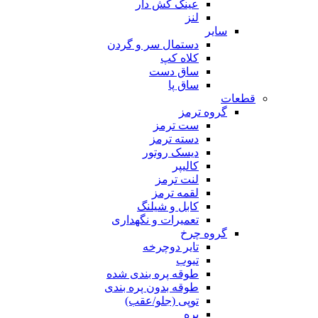
عینک کش دار
لنز
سایر
دستمال سر و گردن
کلاه کپ
ساق دست
ساق پا
قطعات
گروه ترمز
ست ترمز
دسته ترمز
دیسک روتور
کالیپر
لنت ترمز
لقمه ترمز
کابل و شیلنگ
تعمیرات و نگهداری
گروه چرخ
تایر دوچرخه
تیوب
طوقه پره بندی شده
طوقه بدون پره بندی
توپی (جلو/عقب)
پره