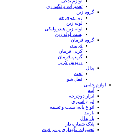
لوازم یدکی
تعمیرات و نگهداری
گروه زین
زین دوچرخه
لوله زین
لوله زین هیدرولیکی
بست لوله زین
گروه فرمان
فرمان
کرپی فرمان
گریپ فرمان
درپوش کرپی
پدال
تخت
قفل شو
لوازم جانبی
آینه
ابزار دوچرخه
انواع اسپری
انواع پایه، بست و تسمه
باربند
پل پدال
پلاک شماره دار
تجهیزات نگهداری و مراقبت