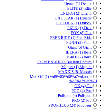
Deuter
(1)
Deuter
ELITE
(2)
Elite
ENERGI
(2)
Energi
EXUSTAR
(1)
Exustar
FIDLOCK
(1)
Fidlock
FIZIK
(1)
Fizik
FOX
(8)
Fox
FREE RIDE
(1)
Free Ride
FUNN
(2)
Funn
Giant
(5)
Giant
IBERA
(1)
Ibera
iBIKE
(2)
Ibike
IRAN ENDURO
(34)
Iran Enduro
Magura
(1)
Magura
MAXXIS
(8)
Maxxis
Muc-Off
(1)
%d9%85%d8%a7%da%a9
%d8%a2%d9%81
OK
(4)
Ok
POC
(4)
Poc
Polisport
(4)
Polisport
PRO
(2)
Pro
PROPHEUS
(24)
Propheus