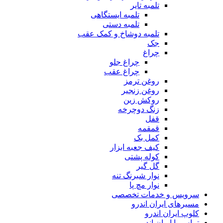
تلمبه تایر
تلمبه ایستگاهی
تلمبه دستی
تلمبه دوشاخ و کمک عقب
جک
چراغ
چراغ جلو
چراغ عقب
روغن ترمز
روغن زنجیر
روکش زین
زنگ دوچرخه
قفل
قمقمه
کمل بک
کیف جعبه ابزار
کوله پشتی
گل گیر
نوار شبرنگ تنه
نوار مچ پا
سرویس و خدمات تخصصی
مسیرهای ایران اندرو
کلوپ ایران اندرو
تماس با ایران اندرو