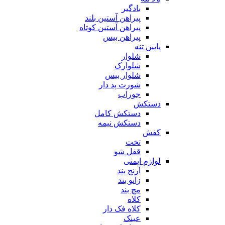
بادگیر
پیراهن آستین بلند
پیراهن آستین کوتاه
پیراهن بیس
پایین تنه
شلوار
شلوارک
شلوار بیس
شورت پد دار
جوراب
دستکش
دستکش کامل
دستکش نیمه
کفش
تخت
قفل شو
لوازم ایمنی
آرنج بند
زانو بند
مچ بند
کلاه
کلاه فک دار
عینک