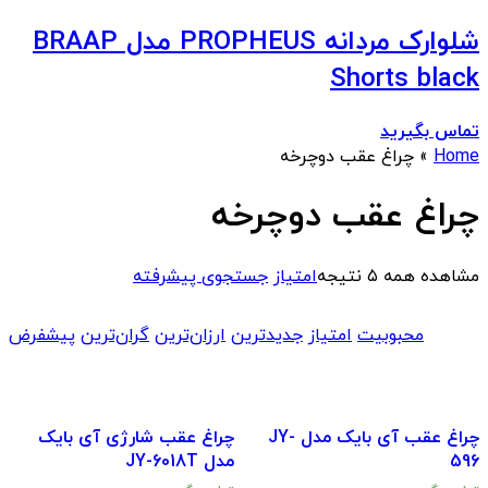
شلوارک مردانه PROPHEUS مدل BRAAP
Shorts black
تماس بگیرید
Home
»
چراغ عقب دوچرخه
چراغ عقب دوچرخه
مشاهده همه ۵ نتیجه
امتیاز
جستجوی پیشرفته
محبوبیت
امتیاز
جدیدترین
ارزان‌ترین
گران‌ترین
پیشفرض
چراغ عقب آی بایک مدل JY-
چراغ عقب شارژی آی بایک
596
مدل JY-6018T