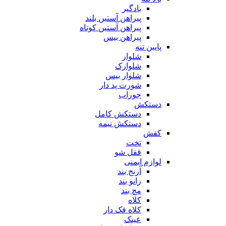
بادگیر
پیراهن آستین بلند
پیراهن آستین کوتاه
پیراهن بیس
پایین تنه
شلوار
شلوارک
شلوار بیس
شورت پد دار
جوراب
دستکش
دستکش کامل
دستکش نیمه
کفش
تخت
قفل شو
لوازم ایمنی
آرنج بند
زانو بند
مچ بند
کلاه
کلاه فک دار
عینک