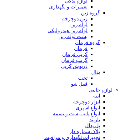
لوازم یدکی
تعمیرات و نگهداری
گروه زین
زین دوچرخه
لوله زین
لوله زین هیدرولیکی
بست لوله زین
گروه فرمان
فرمان
کرپی فرمان
گریپ فرمان
درپوش کرپی
پدال
تخت
قفل شو
لوازم جانبی
آینه
ابزار دوچرخه
انواع اسپری
انواع پایه، بست و تسمه
باربند
پل پدال
پلاک شماره دار
تجهیزات نگهداری و مراقبت