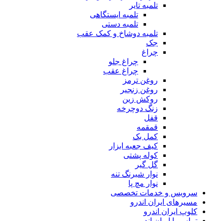
تلمبه تایر
تلمبه ایستگاهی
تلمبه دستی
تلمبه دوشاخ و کمک عقب
جک
چراغ
چراغ جلو
چراغ عقب
روغن ترمز
روغن زنجیر
روکش زین
زنگ دوچرخه
قفل
قمقمه
کمل بک
کیف جعبه ابزار
کوله پشتی
گل گیر
نوار شبرنگ تنه
نوار مچ پا
سرویس و خدمات تخصصی
مسیرهای ایران اندرو
کلوپ ایران اندرو
تماس با ایران اندرو