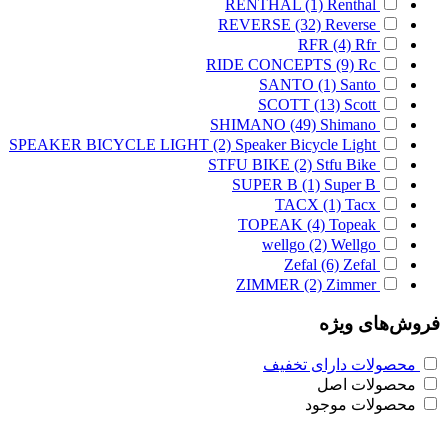
RENTHAL
(1)
Renthal
REVERSE
(32)
Reverse
RFR
(4)
Rfr
RIDE CONCEPTS
(9)
Rc
SANTO
(1)
Santo
SCOTT
(13)
Scott
SHIMANO
(49)
Shimano
SPEAKER BICYCLE LIGHT
(2)
Speaker Bicycle Light
STFU BIKE
(2)
Stfu Bike
SUPER B
(1)
Super B
TACX
(1)
Tacx
TOPEAK
(4)
Topeak
wellgo
(2)
Wellgo
Zefal
(6)
Zefal
ZIMMER
(2)
Zimmer
فروش‌های ویژه
محصولات دارای تخفیف
محصولات اصل
محصولات موجود