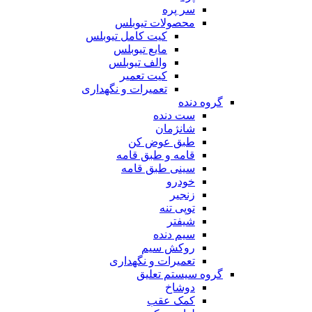
سر پره
محصولات تیوبلس
کیت کامل تیوبلس
مایع تیوبلس
والف تیوبلس
کیت تعمیر
تعمیرات و نگهداری
گروه دنده
ست دنده
شانژمان
طبق عوض کن
قامه و طبق قامه
سینی طبق قامه
خودرو
زنجیر
توپی تنه
شیفتر
سیم دنده
روکش سیم
تعمیرات و نگهداری
گروه سیستم تعلیق
دوشاخ
کمک عقب