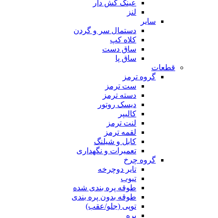
عینک کش دار
لنز
سایر
دستمال سر و گردن
کلاه کپ
ساق دست
ساق پا
قطعات
گروه ترمز
ست ترمز
دسته ترمز
دیسک روتور
کالیپر
لنت ترمز
لقمه ترمز
کابل و شیلنگ
تعمیرات و نگهداری
گروه چرخ
تایر دوچرخه
تیوب
طوقه پره بندی شده
طوقه بدون پره بندی
توپی (جلو/عقب)
پره